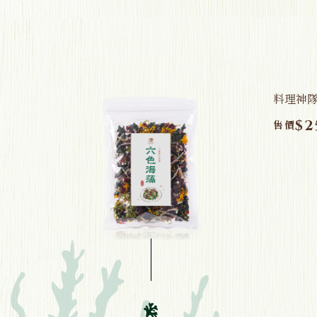
.
料理神隊
$2
售價