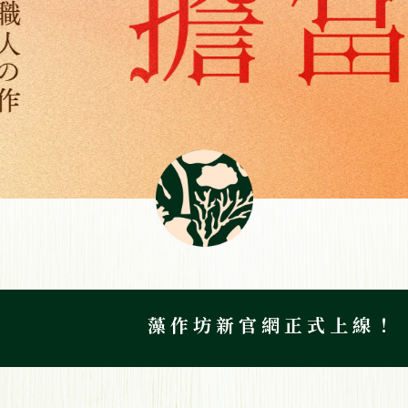
商品３件9.5折６件９折 全館消費滿１