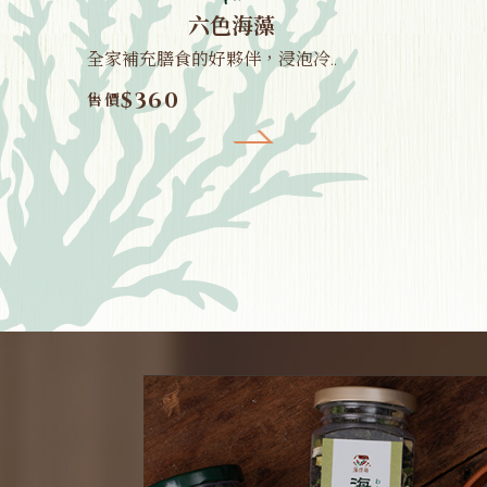
六色海藻
全家補充膳食的好夥伴，浸泡冷..
$360
售價