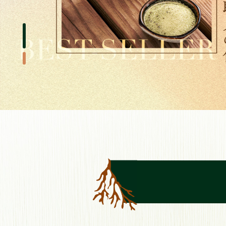
正式上線！ 註冊即送５０折價卷＄ 全館