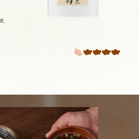
冬季
..
售價
1
2
3
4
5