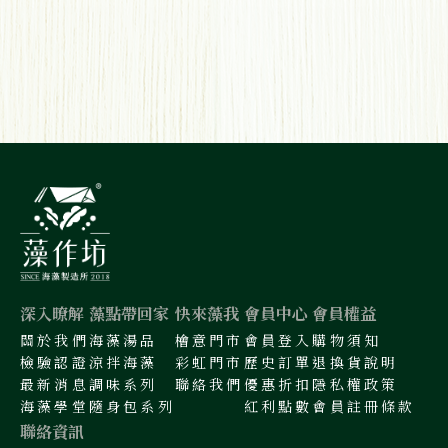
深入暸解
藻點帶回家
快來藻我
會員中心
會員權益
關於我們
海藻湯品
檜意門市
會員登入
購物須知
檢驗認證
涼拌海藻
彩虹門市
歷史訂單
退換貨說明
最新消息
調味系列
聯絡我們
優惠折扣
隱私權政策
海藻學堂
隨身包系列
紅利點數
會員註冊條款
聯絡資訊