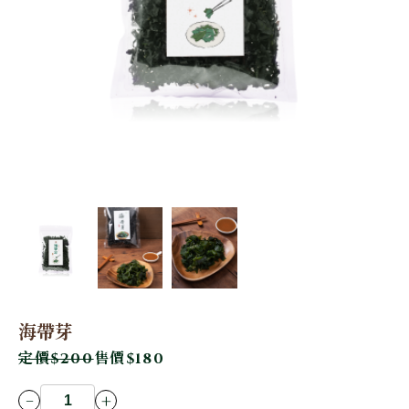
海帶芽
定價
$200
售價
$180
-
+