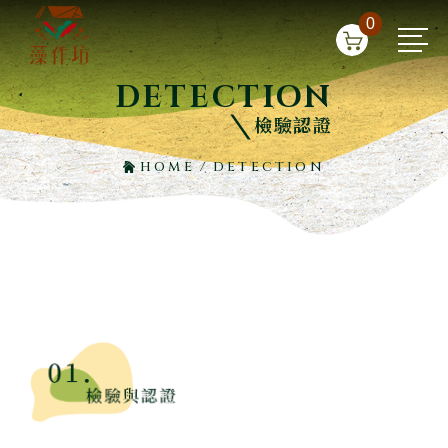
0
DETECTION
檢驗認證
HOME
/
DETECTION