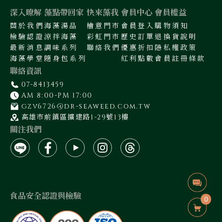
深入暸解
藻點帶回家
快來藻我
會員中心
會員權益
關於我們
海藻湯品
檜意門市
會員登入
購物須知
檢驗認證
涼拌海藻
彩虹門市
歷史訂單
退換貨說明
最新消息
調味系列
聯絡我們
優惠折扣
隱私權政策
海藻學堂
隨身包系列
紅利點數
會員註冊條款
聯絡資訊
07-8413459
AM 8:00-PM 17:00
gzv6726@dr-seaweed.com.tw
高雄市前鎮區擴建路1-29號13樓
關注我們
食品安全認證與檢驗
0