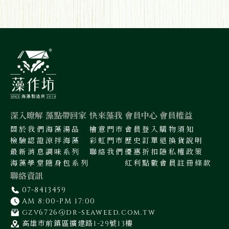
深入暸解
藻點帶回家
快來藻我
會員中心
會員權益
關於我們
海藻湯品
檜意門市
會員登入
購物須知
檢驗認證
涼拌海藻
彩虹門市
歷史訂單
退換貨說明
最新消息
調味系列
聯絡我們
優惠折扣
隱私權政策
海藻學堂
隨身包系列
紅利點數
會員註冊條款
聯絡資訊
07-8413459
AM 8:00-PM 17:00
gzv6726@dr-seaweed.com.tw
高雄市前鎮區擴建路1-29號13樓