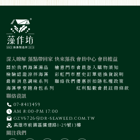
深入暸解
藻點帶回家
快來藻我
會員中心
會員權益
關於我們
海藻湯品
檜意門市
會員登入
購物須知
檢驗認證
涼拌海藻
彩虹門市
歷史訂單
退換貨說明
最新消息
調味系列
聯絡我們
優惠折扣
隱私權政策
海藻學堂
隨身包系列
紅利點數
會員註冊條款
聯絡資訊
07-8413459
AM 8:00-PM 17:00
gzv6726@dr-seaweed.com.tw
高雄市前鎮區擴建路1-29號13樓
關注我們