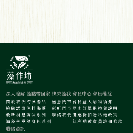
深入暸解
藻點帶回家
快來藻我
會員中心
會員權益
關於我們
海藻湯品
檜意門市
會員登入
購物須知
檢驗認證
涼拌海藻
彩虹門市
歷史訂單
退換貨說明
最新消息
調味系列
聯絡我們
優惠折扣
隱私權政策
海藻學堂
隨身包系列
紅利點數
會員註冊條款
聯絡資訊