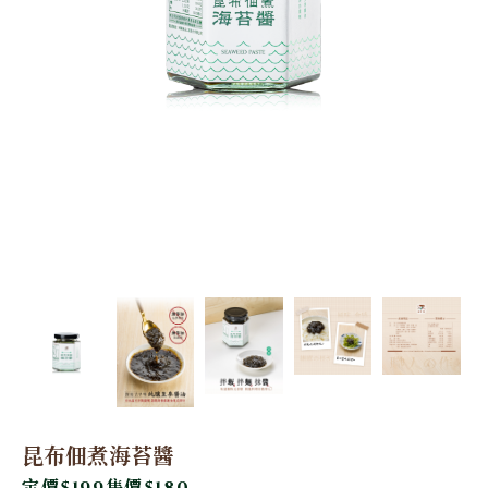
昆布佃煮海苔醬