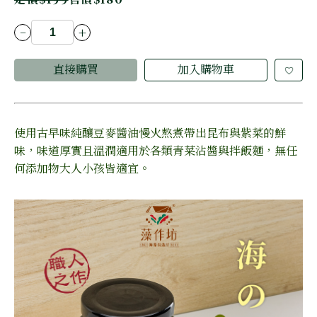
定價
$199
售價
$180
-
+
直接購買
加入購物車
使用古早味純釀豆麥醬油慢火熬煮帶出昆布與紫菜的鮮
味，味道厚實且溫潤適用於各類青菜沾醬與拌飯麵，無任
何添加物大人小孩皆適宜。